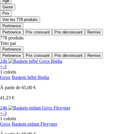
Age
Genre
Prix
Voir les 778 produits
Pertinence
Pertinence
Prix croissant
Prix décroissant
Remise
778 produits
Trier par
Pertinence
Pertinence
Prix croissant
Prix décroissant
Remise
24h
+-3
1 coloris
Geox
Baskets bébé Biglia
À partir de
65,00 €
41,23 €
24h
+-3
1 coloris
Geox
Baskets enfant Flexyper