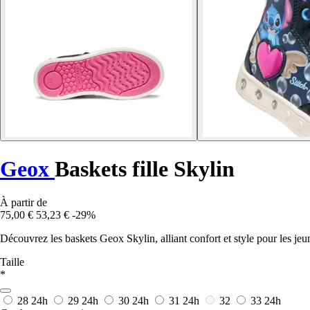
Geox
Baskets fille Skylin
À partir de
75,00 €
53,23 €
-29%
Découvrez les baskets Geox Skylin, alliant confort et style pour les jeune
Taille
*
28
24h
29
24h
30
24h
31
24h
32
33
24h