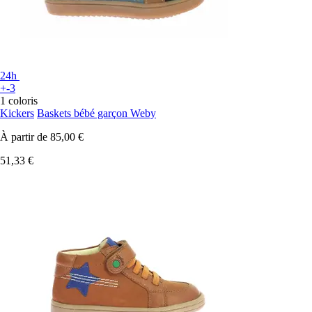
24h
+-3
1 coloris
Kickers
Baskets bébé garçon Weby
À partir de
85,00 €
51,33 €