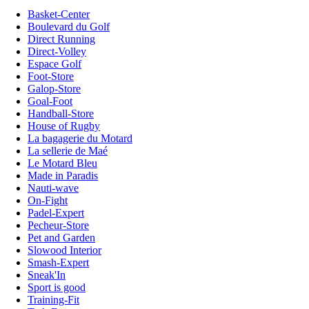
Basket-Center
Boulevard du Golf
Direct Running
Direct-Volley
Espace Golf
Foot-Store
Galop-Store
Goal-Foot
Handball-Store
House of Rugby
La bagagerie du Motard
La sellerie de Maé
Le Motard Bleu
Made in Paradis
Nauti-wave
On-Fight
Padel-Expert
Pecheur-Store
Pet and Garden
Slowood Interior
Smash-Expert
Sneak'In
Sport is good
Training-Fit