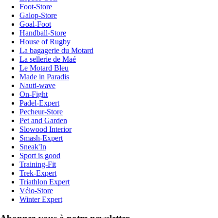
Foot-Store
Galop-Store
Goal-Foot
Handball-Store
House of Rugby
La bagagerie du Motard
La sellerie de Maé
Le Motard Bleu
Made in Paradis
Nauti-wave
On-Fight
Padel-Expert
Pecheur-Store
Pet and Garden
Slowood Interior
Smash-Expert
Sneak'In
Sport is good
Training-Fit
Trek-Expert
Triathlon Expert
Vélo-Store
Winter Expert