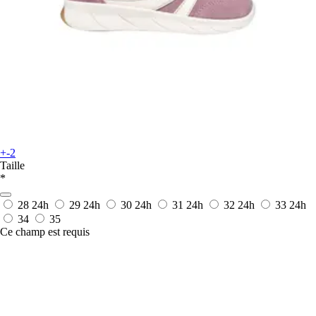
+-2
Taille
*
28
24h
29
24h
30
24h
31
24h
32
24h
33
24h
34
35
Ce champ est requis