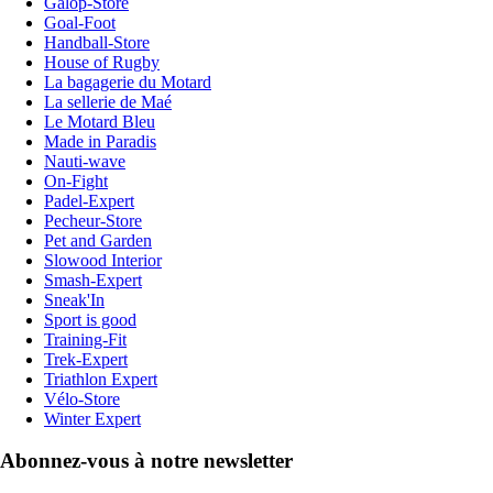
Galop-Store
Goal-Foot
Handball-Store
House of Rugby
La bagagerie du Motard
La sellerie de Maé
Le Motard Bleu
Made in Paradis
Nauti-wave
On-Fight
Padel-Expert
Pecheur-Store
Pet and Garden
Slowood Interior
Smash-Expert
Sneak'In
Sport is good
Training-Fit
Trek-Expert
Triathlon Expert
Vélo-Store
Winter Expert
Abonnez-vous à notre newsletter