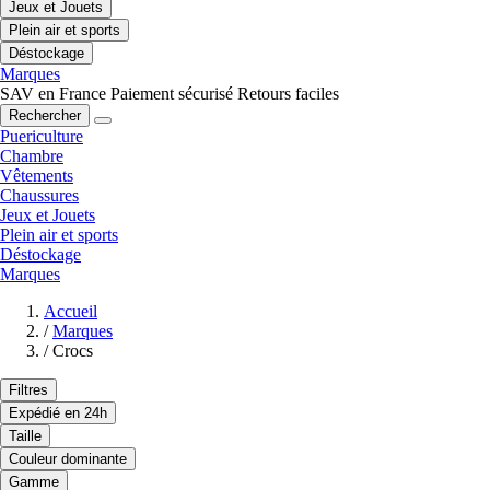
Jeux et Jouets
Plein air et sports
Déstockage
Marques
SAV en France
Paiement sécurisé
Retours faciles
Rechercher
Puericulture
Chambre
Vêtements
Chaussures
Jeux et Jouets
Plein air et sports
Déstockage
Marques
Accueil
/
Marques
/
Crocs
Filtres
Expédié en 24h
Taille
Couleur dominante
Gamme