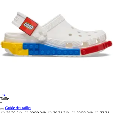
+-2
Taille
*
Guide des tailles
28/29
24h
29/30
24h
30/31
24h
32/33
24h
33/34