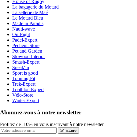
House of Rugby
La bagagerie du Motard
La sellerie de Maé
Le Motard Bleu
Made in Paradis
Nauti-wave
On-Fight
Padel-Expert
Pecheur-Store
Pet and Garden
Slowood Interior
Smash-Expert
Sneak'In
Sport is good
Training-Fit
Trek-Expert
Triathlon Expert
Vélo-Store
Winter Expert
Abonnez-vous à notre newsletter
Profitez de -10% en vous inscrivant à notre newsletter
S'inscrire