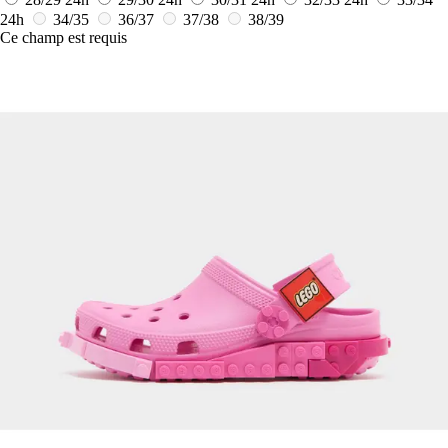
24h
34/35
36/37
37/38
38/39
Ce champ est requis