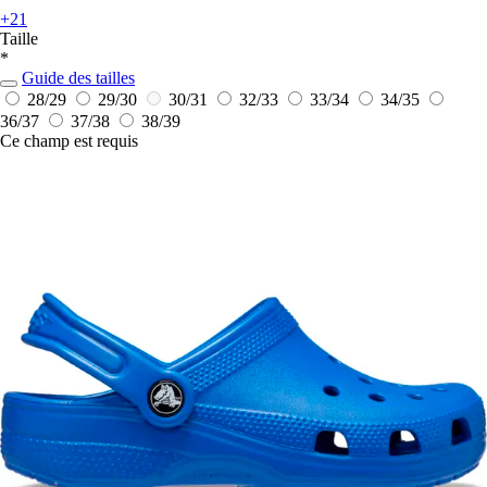
+21
Taille
*
Guide des tailles
28/29
29/30
30/31
32/33
33/34
34/35
36/37
37/38
38/39
Ce champ est requis