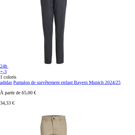
24h
+-3
1 coloris
adidas
Pantalon de survêtement enfant Bayern Munich 2024/25
À partir de
65,00 €
34,33 €