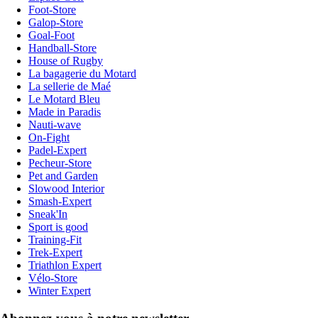
Foot-Store
Galop-Store
Goal-Foot
Handball-Store
House of Rugby
La bagagerie du Motard
La sellerie de Maé
Le Motard Bleu
Made in Paradis
Nauti-wave
On-Fight
Padel-Expert
Pecheur-Store
Pet and Garden
Slowood Interior
Smash-Expert
Sneak'In
Sport is good
Training-Fit
Trek-Expert
Triathlon Expert
Vélo-Store
Winter Expert