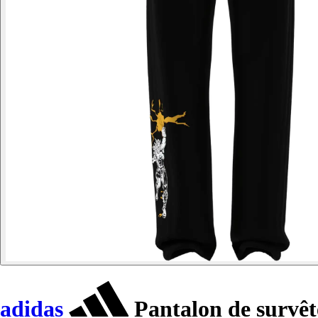
adidas
Pantalon de survê