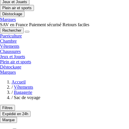
Jeux et Jouets
Plein air et sports
Déstockage
Marques
SAV en France
Paiement sécurisé
Retours faciles
Rechercher
Puericulture
Chambre
Vêtements
Chaussures
Jeux et Jouets
Plein air et sports
Déstockage
Marques
Accueil
/
Vêtements
/
Bagagerie
/
Sac de voyage
Filtres
Expédié en 24h
Marque