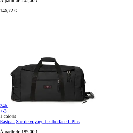
À partir de
205,00 €
146,72 €
24h
+-3
1 coloris
Eastpak
Sac de voyage Leatherface L Plus
À partir de
185,00 €