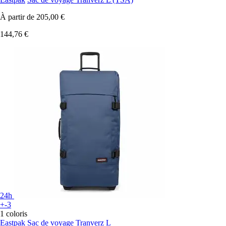
À partir de
205,00 €
144,76 €
24h
+-3
1 coloris
Eastpak
Sac de voyage Tranverz L