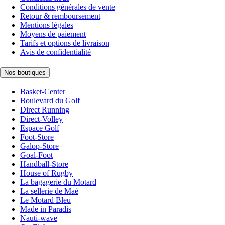
Conditions générales de vente
Retour & remboursement
Mentions légales
Moyens de paiement
Tarifs et options de livraison
Avis de confidentialité
Nos boutiques
Basket-Center
Boulevard du Golf
Direct Running
Direct-Volley
Espace Golf
Foot-Store
Galop-Store
Goal-Foot
Handball-Store
House of Rugby
La bagagerie du Motard
La sellerie de Maé
Le Motard Bleu
Made in Paradis
Nauti-wave