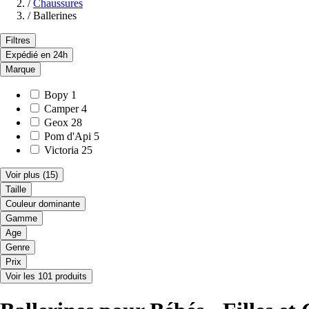
/
Chaussures
/
Ballerines
Filtres
Expédié en 24h
Marque
Bopy
1
Camper
4
Geox
28
Pom d'Api
5
Victoria
25
Voir plus
(15)
Taille
Couleur dominante
Gamme
Age
Genre
Prix
Voir les 101 produits