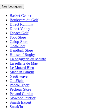
Nos boutiques
Basket-Center
Boulevard du Golf
Direct Running
Direct-Volley
Espace Golf
Foot-Store
Galop-Store
Goal-Foot
Handball-Store
House of Rugby
La bagagerie du Motard
La sellerie de Maé
Le Motard Bleu
Made in Paradis
Nauti-wave
On-Fight
Padel-Expert
Pecheur-Store
Pet and Garden
Slowood Interior
Smash-Expert
Sneak'In