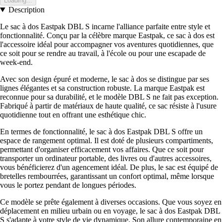
Loading...
Description
Le sac à dos Eastpak DBL S incarne l'alliance parfaite entre style et
fonctionnalité. Conçu par la célèbre marque Eastpak, ce sac à dos est
l'accessoire idéal pour accompagner vos aventures quotidiennes, que
ce soit pour se rendre au travail, à l'école ou pour une escapade de
week-end.
Avec son design épuré et moderne, le sac à dos se distingue par ses
lignes élégantes et sa construction robuste. La marque Eastpak est
reconnue pour sa durabilité, et le modèle DBL S ne fait pas exception.
Fabriqué à partir de matériaux de haute qualité, ce sac résiste à l'usure
quotidienne tout en offrant une esthétique chic.
En termes de fonctionnalité, le sac à dos Eastpak DBL S offre un
espace de rangement optimal. Il est doté de plusieurs compartiments,
permettant d'organiser efficacement vos affaires. Que ce soit pour
transporter un ordinateur portable, des livres ou d'autres accessoires,
vous bénéficierez d'un agencement idéal. De plus, le sac est équipé de
bretelles rembourrées, garantissant un confort optimal, même lorsque
vous le portez pendant de longues périodes.
Ce modèle se prête également à diverses occasions. Que vous soyez en
déplacement en milieu urbain ou en voyage, le sac à dos Eastpak DBL
S s'adapte à votre style de vie dynamique. Son allure contemporaine en