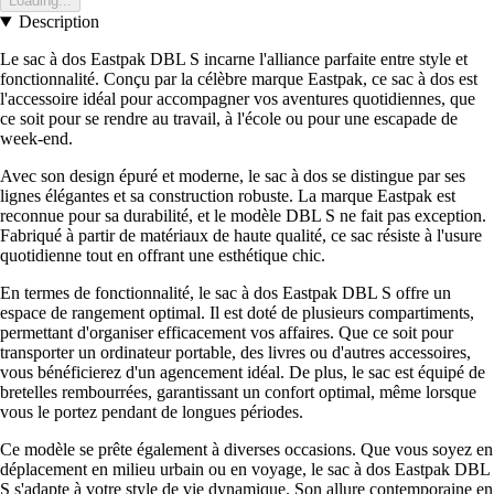
Loading...
Description
Le sac à dos Eastpak DBL S incarne l'alliance parfaite entre style et
fonctionnalité. Conçu par la célèbre marque Eastpak, ce sac à dos est
l'accessoire idéal pour accompagner vos aventures quotidiennes, que
ce soit pour se rendre au travail, à l'école ou pour une escapade de
week-end.
Avec son design épuré et moderne, le sac à dos se distingue par ses
lignes élégantes et sa construction robuste. La marque Eastpak est
reconnue pour sa durabilité, et le modèle DBL S ne fait pas exception.
Fabriqué à partir de matériaux de haute qualité, ce sac résiste à l'usure
quotidienne tout en offrant une esthétique chic.
En termes de fonctionnalité, le sac à dos Eastpak DBL S offre un
espace de rangement optimal. Il est doté de plusieurs compartiments,
permettant d'organiser efficacement vos affaires. Que ce soit pour
transporter un ordinateur portable, des livres ou d'autres accessoires,
vous bénéficierez d'un agencement idéal. De plus, le sac est équipé de
bretelles rembourrées, garantissant un confort optimal, même lorsque
vous le portez pendant de longues périodes.
Ce modèle se prête également à diverses occasions. Que vous soyez en
déplacement en milieu urbain ou en voyage, le sac à dos Eastpak DBL
S s'adapte à votre style de vie dynamique. Son allure contemporaine en