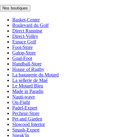
Nos boutiques
Basket-Center
Boulevard du Golf
Direct Running
Direct-Volley
Espace Golf
Foot-Store
Galop-Store
Goal-Foot
Handball-Store
House of Rugby
La bagagerie du Motard
La sellerie de Maé
Le Motard Bleu
Made in Paradis
Nauti-wave
On-Fight
Padel-Expert
Pecheur-Store
Pet and Garden
Slowood Interior
Smash-Expert
Sneak'In