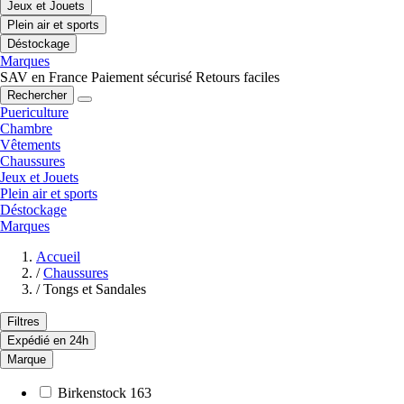
Jeux et Jouets
Plein air et sports
Déstockage
Marques
SAV en France
Paiement sécurisé
Retours faciles
Rechercher
Puericulture
Chambre
Vêtements
Chaussures
Jeux et Jouets
Plein air et sports
Déstockage
Marques
Accueil
/
Chaussures
/
Tongs et Sandales
Filtres
Expédié en 24h
Marque
Birkenstock
163