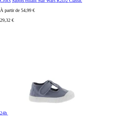
Crocs
Sabots enfant Star Wars R2D2 Classic
À partir de
54,99 €
29,32 €
24h