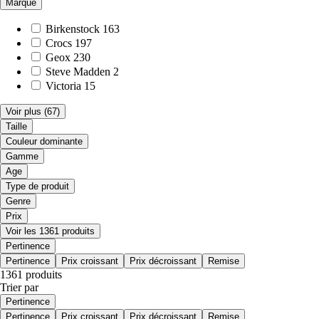
Marque
Birkenstock
163
Crocs
197
Geox
230
Steve Madden
2
Victoria
15
Voir plus
(67)
Taille
Couleur dominante
Gamme
Age
Type de produit
Genre
Prix
Voir les 1361 produits
Pertinence
Pertinence
Prix croissant
Prix décroissant
Remise
1361 produits
Trier par
Pertinence
Pertinence
Prix croissant
Prix décroissant
Remise