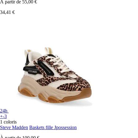
À partir de
55,00 €
34,41 €
24h
+-3
1 coloris
Steve Madden
Baskets fille Jpossession
À partir de
100,00 €