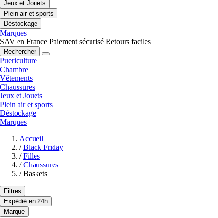
Jeux et Jouets
Plein air et sports
Déstockage
Marques
SAV en France
Paiement sécurisé
Retours faciles
Rechercher
Puericulture
Chambre
Vêtements
Chaussures
Jeux et Jouets
Plein air et sports
Déstockage
Marques
Accueil
/
Black Friday
/
Filles
/
Chaussures
/
Baskets
Filtres
Expédié en 24h
Marque