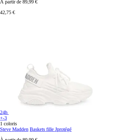
À partir de
89,99 €
42,75 €
24h
+-3
1 coloris
Steve Madden
Baskets fille Jprotégé
À partir de
89,99 €