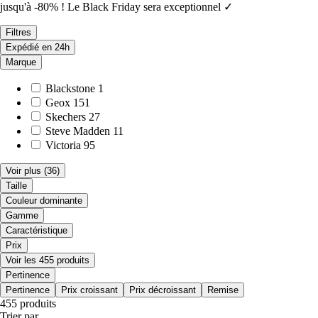
jusqu'à -80% ! Le Black Friday sera exceptionnel ✓
Filtres
Expédié en 24h
Marque
Blackstone
1
Geox
151
Skechers
27
Steve Madden
11
Victoria
95
Voir plus
(36)
Taille
Couleur dominante
Gamme
Caractéristique
Prix
Voir les 455 produits
Pertinence
Pertinence
Prix croissant
Prix décroissant
Remise
455 produits
Trier par