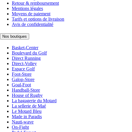
Retour & remboursement
Mentions légales
Moyens de paiement
Tarifs et options de livraison
Avis de confidentialité
Nos boutiques
Basket-Center
Boulevard du Golf
Direct Running
Direct-Volley
Espace Golf
Foot-Store
Galop-Store
Goal-Foot
Handball-Store
House of Rugby
La bagagerie du Motard
La sellerie de Maé
Le Motard Bleu
Made in Paradis
Nauti-wave
On-Fight