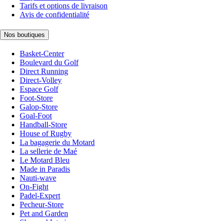
Tarifs et options de livraison
Avis de confidentialité
Nos boutiques
Basket-Center
Boulevard du Golf
Direct Running
Direct-Volley
Espace Golf
Foot-Store
Galop-Store
Goal-Foot
Handball-Store
House of Rugby
La bagagerie du Motard
La sellerie de Maé
Le Motard Bleu
Made in Paradis
Nauti-wave
On-Fight
Padel-Expert
Pecheur-Store
Pet and Garden