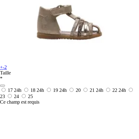
+-2
Taille
*
17
24h
18
24h
19
24h
20
21
24h
22
24h
23
24
25
Ce champ est requis