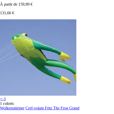
À partir de
159,99 €
131,66 €
+-3
1 coloris
Wolkenstürmer
Cerf-volant Fritz The Frog Grand