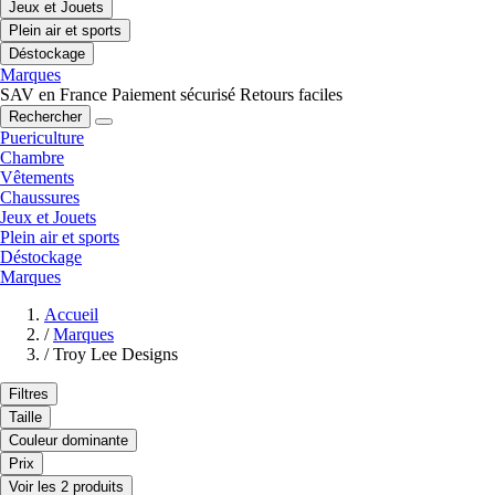
Jeux et Jouets
Plein air et sports
Déstockage
Marques
SAV en France
Paiement sécurisé
Retours faciles
Rechercher
Puericulture
Chambre
Vêtements
Chaussures
Jeux et Jouets
Plein air et sports
Déstockage
Marques
Accueil
/
Marques
/
Troy Lee Designs
Filtres
Taille
Couleur dominante
Prix
Voir les 2 produits