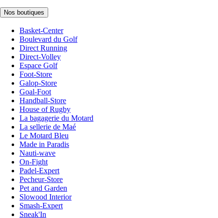
Nos boutiques
Basket-Center
Boulevard du Golf
Direct Running
Direct-Volley
Espace Golf
Foot-Store
Galop-Store
Goal-Foot
Handball-Store
House of Rugby
La bagagerie du Motard
La sellerie de Maé
Le Motard Bleu
Made in Paradis
Nauti-wave
On-Fight
Padel-Expert
Pecheur-Store
Pet and Garden
Slowood Interior
Smash-Expert
Sneak'In