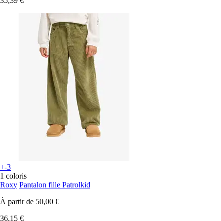
35,39 €
+-3
1 coloris
Roxy
Pantalon fille Patrolkid
À partir de
50,00 €
36,15 €