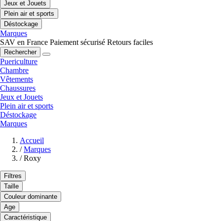
Jeux et Jouets
Plein air et sports
Déstockage
Marques
SAV en France
Paiement sécurisé
Retours faciles
Rechercher
Puericulture
Chambre
Vêtements
Chaussures
Jeux et Jouets
Plein air et sports
Déstockage
Marques
Accueil
/
Marques
/
Roxy
Filtres
Taille
Couleur dominante
Age
Caractéristique