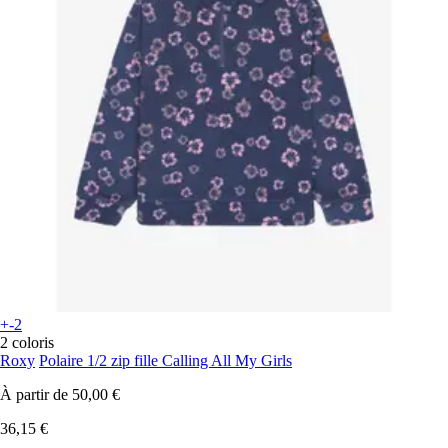
+-2
2 coloris
Roxy
Polaire 1/2 zip fille Calling All My Girls
À partir de
50,00 €
36,15 €