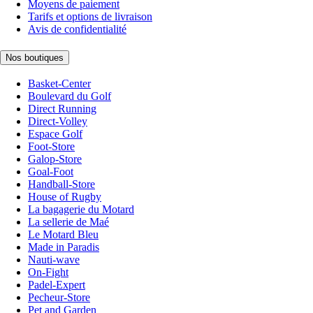
Moyens de paiement
Tarifs et options de livraison
Avis de confidentialité
Nos boutiques
Basket-Center
Boulevard du Golf
Direct Running
Direct-Volley
Espace Golf
Foot-Store
Galop-Store
Goal-Foot
Handball-Store
House of Rugby
La bagagerie du Motard
La sellerie de Maé
Le Motard Bleu
Made in Paradis
Nauti-wave
On-Fight
Padel-Expert
Pecheur-Store
Pet and Garden