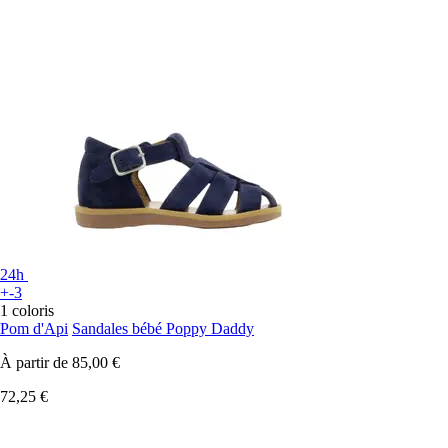
24h
+-3
1 coloris
Pom d'Api
Sandales bébé Poppy Daddy
À partir de
85,00 €
72,25 €