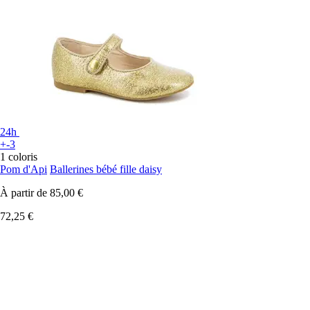
24h
+-3
1 coloris
Pom d'Api
Ballerines bébé fille daisy
À partir de
85,00 €
72,25 €