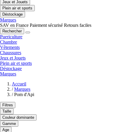
Jeux et Jouets
Plein air et sports
Déstockage
Marques
SAV en France
Paiement sécurisé
Retours faciles
Rechercher
Puericulture
Chambre
Vêtements
Chaussures
Jeux et Jouets
Plein air et sports
Déstockage
Marques
Accueil
/
Marques
/
Pom d'Api
Filtres
Taille
Couleur dominante
Gamme
Age