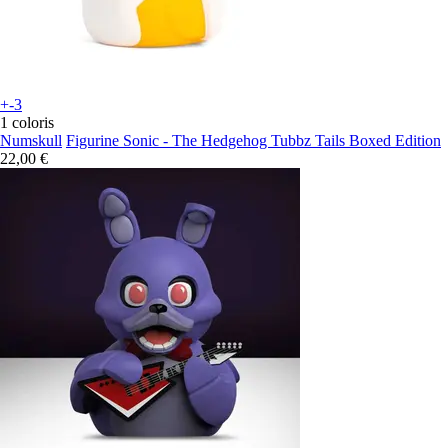
+-3
1 coloris
Numskull
Figurine Sonic - The Hedgehog Tubbz Tails Boxed Edition
22,00 €