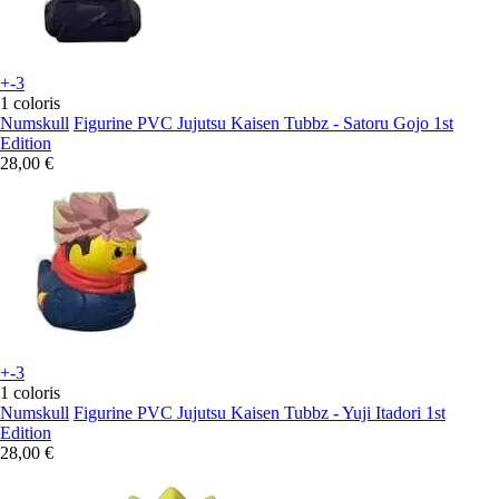
+-3
1 coloris
Numskull
Figurine PVC Jujutsu Kaisen Tubbz - Satoru Gojo 1st
Edition
28,00 €
+-3
1 coloris
Numskull
Figurine PVC Jujutsu Kaisen Tubbz - Yuji Itadori 1st
Edition
28,00 €