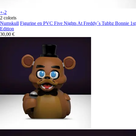
+-2
2 coloris
Numskull
Figurine en PVC Five Nights At Freddy´s Tubbz Bonnie 1st
Edition
30,00 €