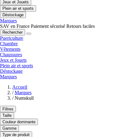
Jeux et Jouets
Plein air et sports
Déstockage
Marques
SAV en France
Paiement sécurisé
Retours faciles
Rechercher
Puericulture
Chambre
Vêtements
Chaussures
Jeux et Jouets
Plein air et sports
Déstockage
Marques
Accueil
/
Marques
/
Numskull
Filtres
Taille
Couleur dominante
Gamme
Type de produit