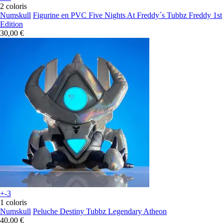
2 coloris
Numskull
Figurine en PVC Five Nights At Freddy´s Tubbz Freddy 1st
Edition
30,00 €
+-3
1 coloris
Numskull
Peluche Destiny Tubbz Legendary Atheon
40,00 €