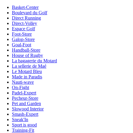
Basket-Center
Boulevard du Golf
Direct Running
Direct-Volley
Espace Golf
Foot-Store
Galop-Store
Goal-Foot
Handball-Store
House of Rugby
La bagagerie du Motard
La sellerie de Maé
Le Motard Bleu
Made in Paradis
Nauti-wave
On-Fight
Padel-Expert
Pecheur-Store
Pet and Garden
Slowood Interior
Smash-Expert
Sneak'In
Sport is good
Training-Fit