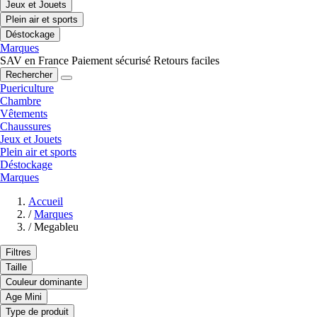
Jeux et Jouets
Plein air et sports
Déstockage
Marques
SAV en France
Paiement sécurisé
Retours faciles
Rechercher
Puericulture
Chambre
Vêtements
Chaussures
Jeux et Jouets
Plein air et sports
Déstockage
Marques
Accueil
/
Marques
/
Megableu
Filtres
Taille
Couleur dominante
Age Mini
Type de produit