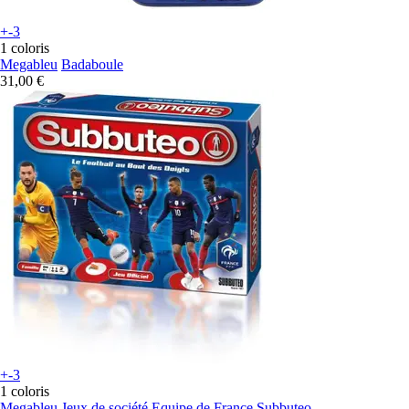
+-3
1 coloris
Megableu
Badaboule
31,00 €
+-3
1 coloris
Megableu
Jeux de société Equipe de France Subbuteo