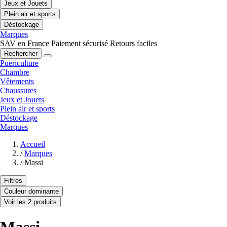
Jeux et Jouets
Plein air et sports
Déstockage
Marques
SAV en France
Paiement sécurisé
Retours faciles
Rechercher
Puericulture
Chambre
Vêtements
Chaussures
Jeux et Jouets
Plein air et sports
Déstockage
Marques
Accueil
/
Marques
/
Massi
Filtres
Couleur dominante
Voir les 2 produits