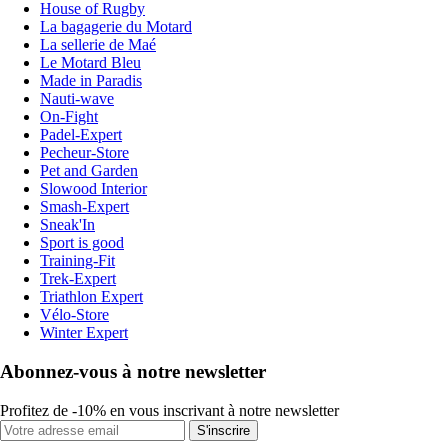
House of Rugby
La bagagerie du Motard
La sellerie de Maé
Le Motard Bleu
Made in Paradis
Nauti-wave
On-Fight
Padel-Expert
Pecheur-Store
Pet and Garden
Slowood Interior
Smash-Expert
Sneak'In
Sport is good
Training-Fit
Trek-Expert
Triathlon Expert
Vélo-Store
Winter Expert
Abonnez-vous à notre newsletter
Profitez de -10% en vous inscrivant à notre newsletter
S'inscrire