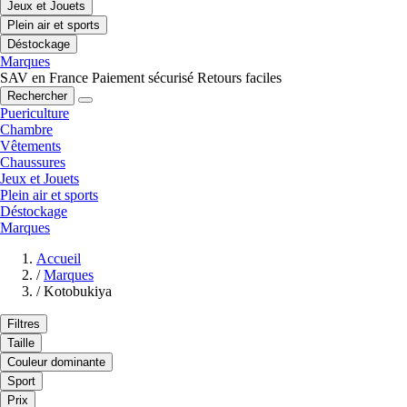
Jeux et Jouets
Plein air et sports
Déstockage
Marques
SAV en France
Paiement sécurisé
Retours faciles
Rechercher
Puericulture
Chambre
Vêtements
Chaussures
Jeux et Jouets
Plein air et sports
Déstockage
Marques
Accueil
/
Marques
/
Kotobukiya
Filtres
Taille
Couleur dominante
Sport
Prix