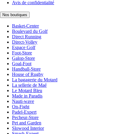
Avis de confidentialité
Nos boutiques
Basket-Center
Boulevard du Golf
Direct Running
Direct-Volley
Espace Golf
Foot-Store
Galop-Store
Goal-Foot
Handball-Store
House of Rugby
La bagagerie du Motard
La sellerie de Maé
Le Motard Bleu
Made in Paradis
Nauti-wave
On-Fight
Padel-Expert
Pecheur-Store
Pet and Garden
Slowood Interior
Smash-Expert