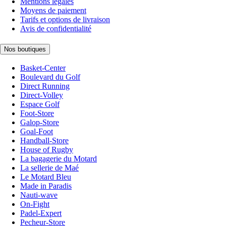
Mentions légales
Moyens de paiement
Tarifs et options de livraison
Avis de confidentialité
Nos boutiques
Basket-Center
Boulevard du Golf
Direct Running
Direct-Volley
Espace Golf
Foot-Store
Galop-Store
Goal-Foot
Handball-Store
House of Rugby
La bagagerie du Motard
La sellerie de Maé
Le Motard Bleu
Made in Paradis
Nauti-wave
On-Fight
Padel-Expert
Pecheur-Store