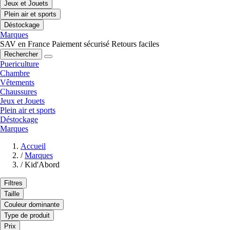
Jeux et Jouets
Plein air et sports
Déstockage
Marques
SAV en France
Paiement sécurisé
Retours faciles
Rechercher
Puericulture
Chambre
Vêtements
Chaussures
Jeux et Jouets
Plein air et sports
Déstockage
Marques
Accueil
/
Marques
/
Kid'Abord
Filtres
Taille
Couleur dominante
Type de produit
Prix