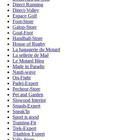
Direct Running
Direct-Volley
Espace Golf
Foot-Store
Galop-Store
Goal-Foot
Handball-Store
House of Rugby
La bagagerie du Motard
La sellerie de Maé
Le Motard Bleu
Made in Paradis
Nauti-wave
On-Fight
Padel-Expert
Pecheur-Store
Pet and Garden
Slowood Interior
Smash-Expert
Sneak'In
Sport is good
Training-Fit
Trek-Expert
Triathlon Expert
Vélo-Store