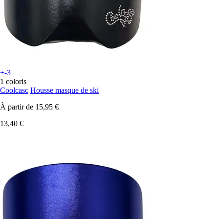
+-3
1 coloris
Coolcasc
Housse masque de ski
À partir de
15,95 €
13,40 €