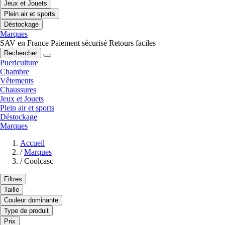
Jeux et Jouets
Plein air et sports
Déstockage
Marques
SAV en France
Paiement sécurisé
Retours faciles
Rechercher
Puericulture
Chambre
Vêtements
Chaussures
Jeux et Jouets
Plein air et sports
Déstockage
Marques
Accueil
/
Marques
/
Coolcasc
Filtres
Taille
Couleur dominante
Type de produit
Prix