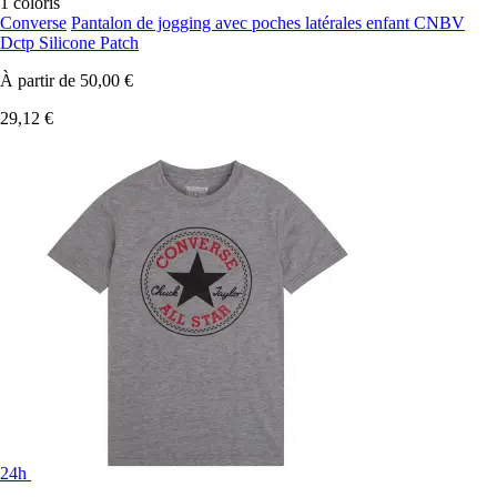
1 coloris
Converse
Pantalon de jogging avec poches latérales enfant CNBV
Dctp Silicone Patch
À partir de
50,00 €
29,12 €
24h