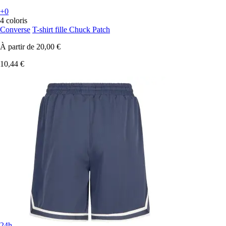
+0
4 coloris
Converse
T-shirt fille Chuck Patch
À partir de
20,00 €
10,44 €
24h