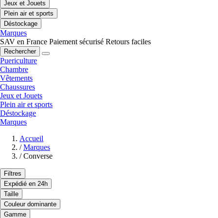
Jeux et Jouets
Plein air et sports
Déstockage
Marques
SAV en France
Paiement sécurisé
Retours faciles
Rechercher
Puericulture
Chambre
Vêtements
Chaussures
Jeux et Jouets
Plein air et sports
Déstockage
Marques
Accueil
/
Marques
/
Converse
Filtres
Expédié en 24h
Taille
Couleur dominante
Gamme