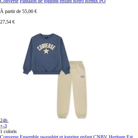
Converse
Pantalon de jogging enfant Retro Remix PO
À partir de
55,00 €
27,54 €
24h
+-3
1 coloris
Converse
Ensemble sweashirt et jogging enfant CNBV Heritage Est