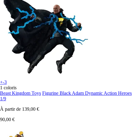
+-3
1 coloris
Beast Kingdom Toys
Figurine Black Adam Dynamic Action Heroes
1/9
À partir de
139,00 €
90,00 €