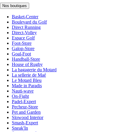
Nos boutiques
Basket-Center
Boulevard du Golf
Direct Running
Direct-Volley
Espace Golf
Foot-Store
Galop-Store
Goal-Foot
Handball-Store
House of Rugby
La bagagerie du Motard
La sellerie de Maé
Le Motard Bleu
Made in Paradis
Nauti-wave
On-Fight
Padel-Expert
Pecheur-Store
Pet and Garden
Slowood Interior
Smash-Expert
Sneak'In