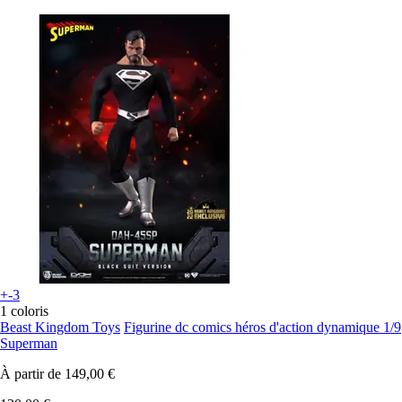
+-3
1 coloris
Beast Kingdom Toys
Figurine dc comics héros d'action dynamique 1/9
Superman
À partir de
149,00 €