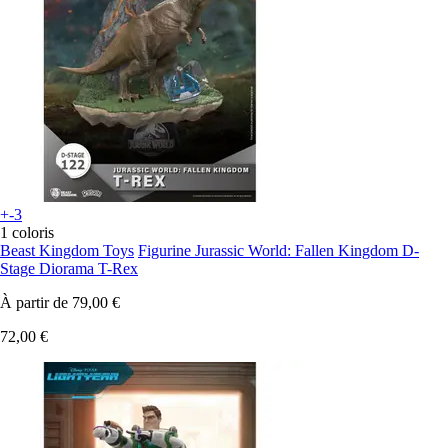
+-3
1 coloris
Beast Kingdom Toys
Figurine Jurassic World: Fallen Kingdom D-
Stage Diorama T-Rex
À partir de
79,00 €
72,00 €