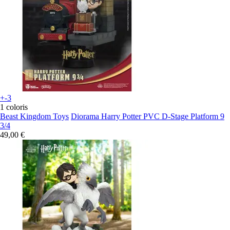
+-3
1 coloris
Beast Kingdom Toys
Diorama Harry Potter PVC D-Stage Platform 9
3/4
49,00 €