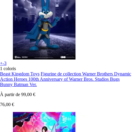
+-3
1 coloris
Beast Kingdom Toys
Figurine de collection Warner Brothers Dynamic
Action Heroes 100th Anniversary of Warner Bros. Studios Bugs
Bunny Batman Ver.
À partir de
99,00 €
76,00 €