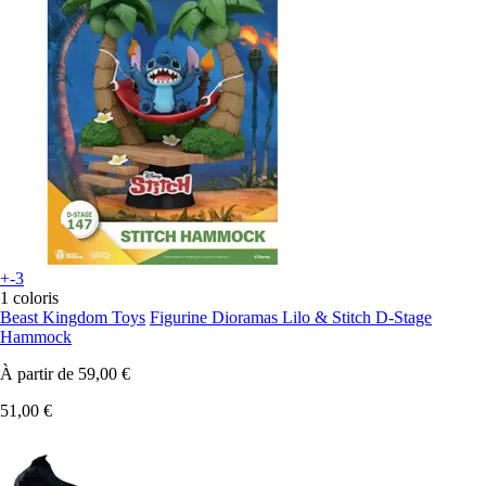
+-3
1 coloris
Beast Kingdom Toys
Figurine Dioramas Lilo & Stitch D-Stage
Hammock
À partir de
59,00 €
51,00 €