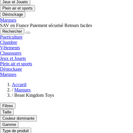
Jeux et Jouets
Plein air et sports
Déstockage
Marques
SAV en France
Paiement sécurisé
Retours faciles
Rechercher
Puericulture
Chambre
Vêtements
Chaussures
Jeux et Jouets
Plein air et sports
Déstockage
Marques
Accueil
/
Marques
/
Beast Kingdom Toys
Filtres
Taille
Couleur dominante
Gamme
Type de produit