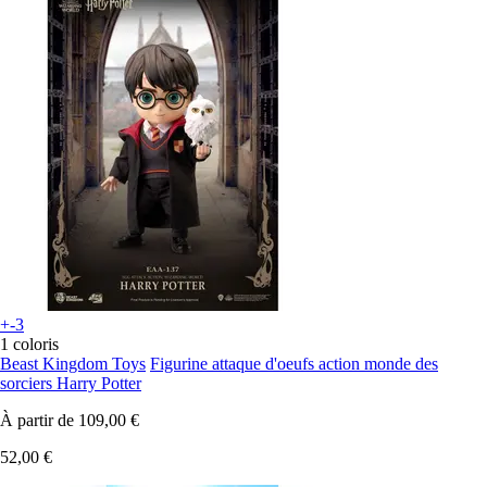
+-3
1 coloris
Beast Kingdom Toys
Figurine attaque d'oeufs action monde des
sorciers Harry Potter
À partir de
109,00 €
52,00 €