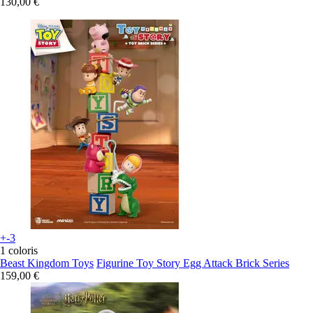
130,00 €
+-3
1 coloris
Beast Kingdom Toys
Figurine Toy Story Egg Attack Brick Series
159,00 €