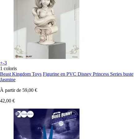
+-3
1 coloris
Beast Kingdom Toys
Figurine en PVC Disney Princess Series buste
Jasmine
À partir de
59,00 €
42,00 €