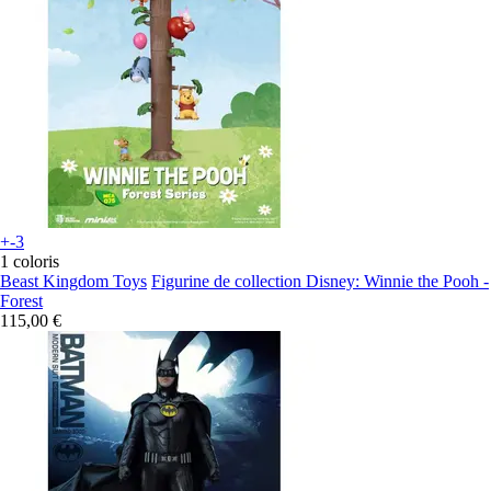
+-3
1 coloris
Beast Kingdom Toys
Figurine de collection Disney: Winnie the Pooh -
Forest
115,00 €