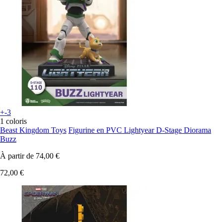
+-3
1 coloris
Beast Kingdom Toys
Figurine en PVC Lightyear D-Stage Diorama
Buzz
À partir de
74,00 €
72,00 €