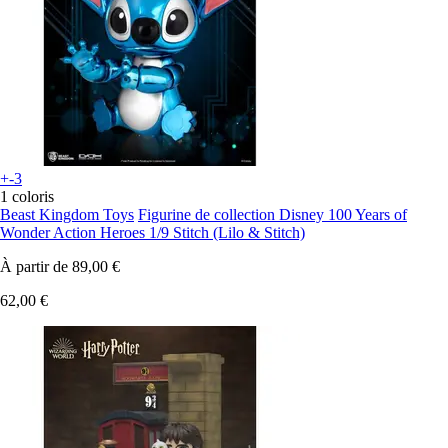
+-3
1 coloris
Beast Kingdom Toys
Figurine de collection Disney 100 Years of
Wonder Action Heroes 1/9 Stitch (Lilo & Stitch)
À partir de
89,00 €
62,00 €