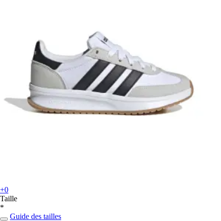
+0
Taille
*
Guide des tailles