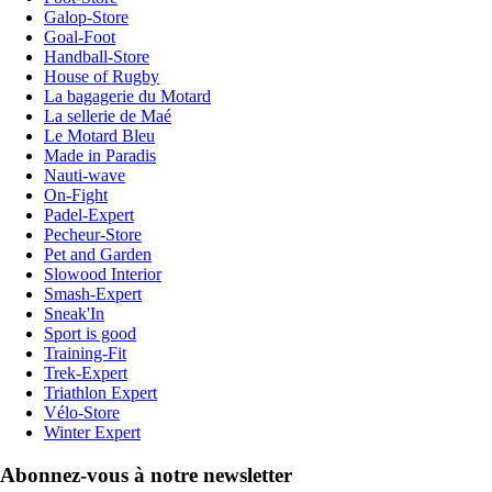
Galop-Store
Goal-Foot
Handball-Store
House of Rugby
La bagagerie du Motard
La sellerie de Maé
Le Motard Bleu
Made in Paradis
Nauti-wave
On-Fight
Padel-Expert
Pecheur-Store
Pet and Garden
Slowood Interior
Smash-Expert
Sneak'In
Sport is good
Training-Fit
Trek-Expert
Triathlon Expert
Vélo-Store
Winter Expert
Abonnez-vous à notre newsletter