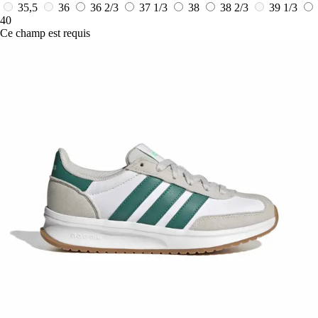
35,5
36
36 2/3
37 1/3
38
38 2/3
39 1/3
40
Ce champ est requis