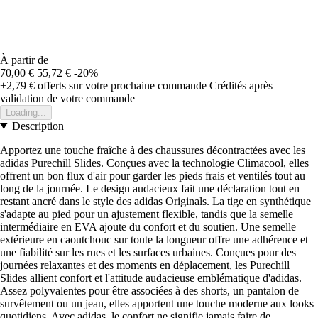
À partir de
70,00 €
55,72 €
-20%
+2,79 €
offerts sur votre prochaine commande
Crédités après
validation de votre commande
Loading...
Description
Apportez une touche fraîche à des chaussures décontractées avec les
adidas Purechill Slides. Conçues avec la technologie Climacool, elles
offrent un bon flux d'air pour garder les pieds frais et ventilés tout au
long de la journée. Le design audacieux fait une déclaration tout en
restant ancré dans le style des adidas Originals. La tige en synthétique
s'adapte au pied pour un ajustement flexible, tandis que la semelle
intermédiaire en EVA ajoute du confort et du soutien. Une semelle
extérieure en caoutchouc sur toute la longueur offre une adhérence et
une fiabilité sur les rues et les surfaces urbaines. Conçues pour des
journées relaxantes et des moments en déplacement, les Purechill
Slides allient confort et l'attitude audacieuse emblématique d'adidas.
Assez polyvalentes pour être associées à des shorts, un pantalon de
survêtement ou un jean, elles apportent une touche moderne aux looks
quotidiens. Avec adidas, le confort ne signifie jamais faire de