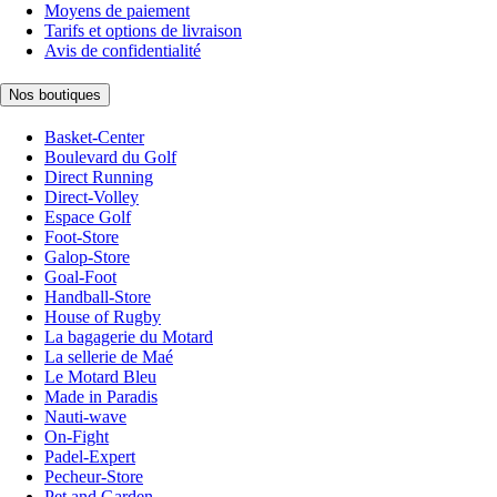
Moyens de paiement
Tarifs et options de livraison
Avis de confidentialité
Nos boutiques
Basket-Center
Boulevard du Golf
Direct Running
Direct-Volley
Espace Golf
Foot-Store
Galop-Store
Goal-Foot
Handball-Store
House of Rugby
La bagagerie du Motard
La sellerie de Maé
Le Motard Bleu
Made in Paradis
Nauti-wave
On-Fight
Padel-Expert
Pecheur-Store
Pet and Garden