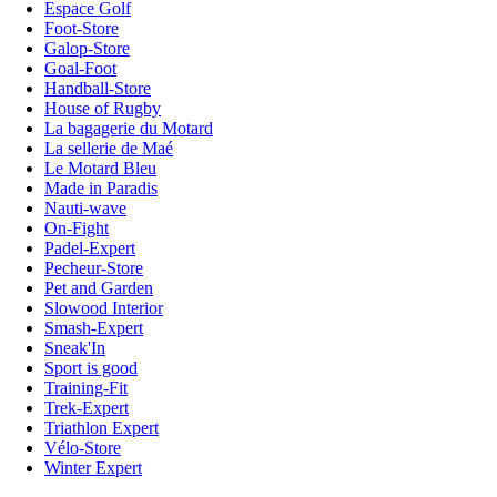
Espace Golf
Foot-Store
Galop-Store
Goal-Foot
Handball-Store
House of Rugby
La bagagerie du Motard
La sellerie de Maé
Le Motard Bleu
Made in Paradis
Nauti-wave
On-Fight
Padel-Expert
Pecheur-Store
Pet and Garden
Slowood Interior
Smash-Expert
Sneak'In
Sport is good
Training-Fit
Trek-Expert
Triathlon Expert
Vélo-Store
Winter Expert