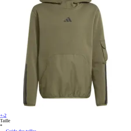
+-2
Taille
*