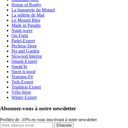
House of Rugby
La bagagerie du Motard
La sellerie de Maé
Le Motard Bleu
Made in Paradis
Nauti-wave
On-Fight
Padel-Expert
Pecheur-Store
Pet and Garden
Slowood Interior
Smash-Expert
Sneak'In
Sport is good
Training-Fit
Trek-Expert
Triathlon Expert
Vélo-Store
Winter Expert
Abonnez-vous à notre newsletter
Profitez de -10% en vous inscrivant à notre newsletter
S'inscrire