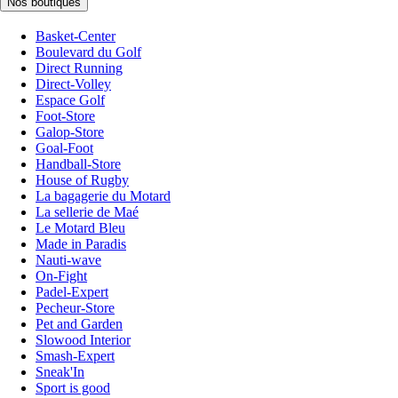
Nos boutiques
Basket-Center
Boulevard du Golf
Direct Running
Direct-Volley
Espace Golf
Foot-Store
Galop-Store
Goal-Foot
Handball-Store
House of Rugby
La bagagerie du Motard
La sellerie de Maé
Le Motard Bleu
Made in Paradis
Nauti-wave
On-Fight
Padel-Expert
Pecheur-Store
Pet and Garden
Slowood Interior
Smash-Expert
Sneak'In
Sport is good