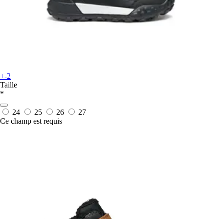
+-2
Taille
*
24
25
26
27
Ce champ est requis