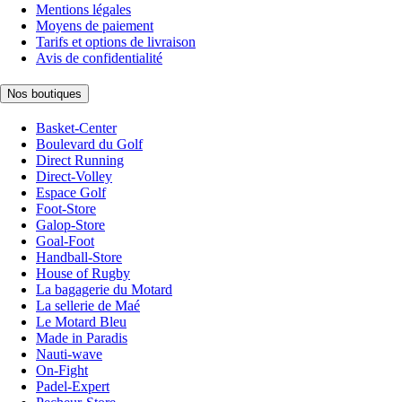
Mentions légales
Moyens de paiement
Tarifs et options de livraison
Avis de confidentialité
Nos boutiques
Basket-Center
Boulevard du Golf
Direct Running
Direct-Volley
Espace Golf
Foot-Store
Galop-Store
Goal-Foot
Handball-Store
House of Rugby
La bagagerie du Motard
La sellerie de Maé
Le Motard Bleu
Made in Paradis
Nauti-wave
On-Fight
Padel-Expert