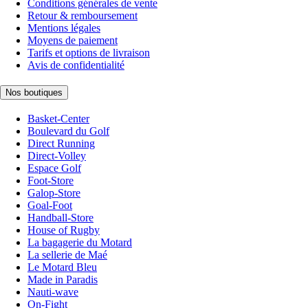
Conditions générales de vente
Retour & remboursement
Mentions légales
Moyens de paiement
Tarifs et options de livraison
Avis de confidentialité
Nos boutiques
Basket-Center
Boulevard du Golf
Direct Running
Direct-Volley
Espace Golf
Foot-Store
Galop-Store
Goal-Foot
Handball-Store
House of Rugby
La bagagerie du Motard
La sellerie de Maé
Le Motard Bleu
Made in Paradis
Nauti-wave
On-Fight