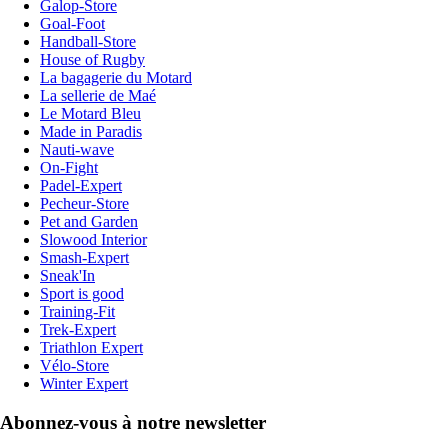
Galop-Store
Goal-Foot
Handball-Store
House of Rugby
La bagagerie du Motard
La sellerie de Maé
Le Motard Bleu
Made in Paradis
Nauti-wave
On-Fight
Padel-Expert
Pecheur-Store
Pet and Garden
Slowood Interior
Smash-Expert
Sneak'In
Sport is good
Training-Fit
Trek-Expert
Triathlon Expert
Vélo-Store
Winter Expert
Abonnez-vous à notre newsletter