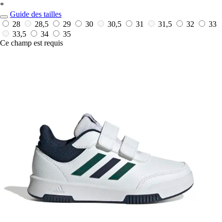
*
Guide des tailles
28
28,5
29
30
30,5
31
31,5
32
33
33,5
34
35
Ce champ est requis