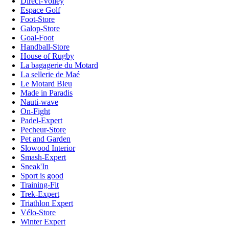
Direct-Volley
Espace Golf
Foot-Store
Galop-Store
Goal-Foot
Handball-Store
House of Rugby
La bagagerie du Motard
La sellerie de Maé
Le Motard Bleu
Made in Paradis
Nauti-wave
On-Fight
Padel-Expert
Pecheur-Store
Pet and Garden
Slowood Interior
Smash-Expert
Sneak'In
Sport is good
Training-Fit
Trek-Expert
Triathlon Expert
Vélo-Store
Winter Expert