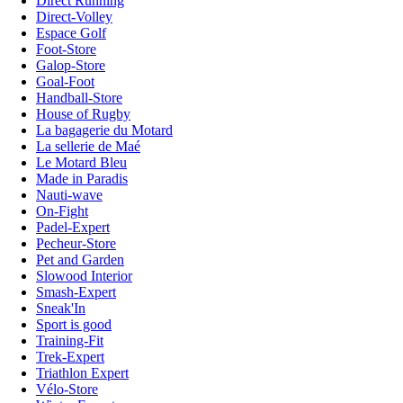
Direct Running
Direct-Volley
Espace Golf
Foot-Store
Galop-Store
Goal-Foot
Handball-Store
House of Rugby
La bagagerie du Motard
La sellerie de Maé
Le Motard Bleu
Made in Paradis
Nauti-wave
On-Fight
Padel-Expert
Pecheur-Store
Pet and Garden
Slowood Interior
Smash-Expert
Sneak'In
Sport is good
Training-Fit
Trek-Expert
Triathlon Expert
Vélo-Store