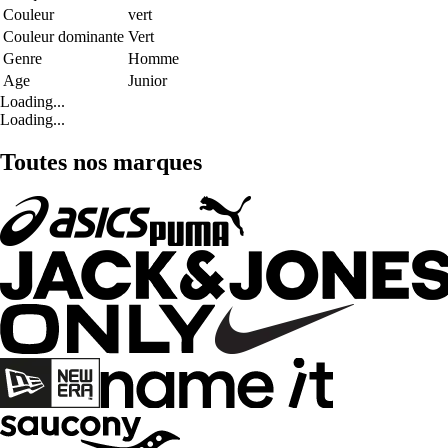
Couleur
vert
Couleur dominante
Vert
Genre
Homme
Age
Junior
Loading...
Loading...
Toutes nos marques