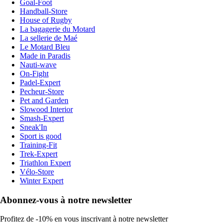
Goal-Foot
Handball-Store
House of Rugby
La bagagerie du Motard
La sellerie de Maé
Le Motard Bleu
Made in Paradis
Nauti-wave
On-Fight
Padel-Expert
Pecheur-Store
Pet and Garden
Slowood Interior
Smash-Expert
Sneak'In
Sport is good
Training-Fit
Trek-Expert
Triathlon Expert
Vélo-Store
Winter Expert
Abonnez-vous à notre newsletter
Profitez de -10% en vous inscrivant à notre newsletter