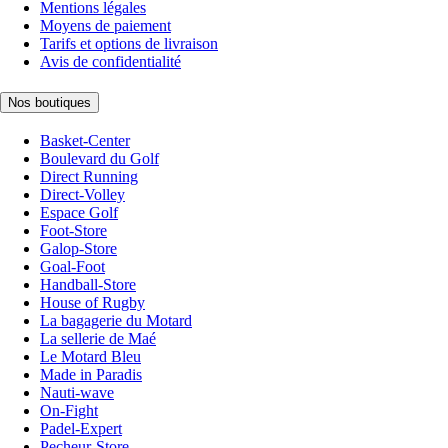
Mentions légales
Moyens de paiement
Tarifs et options de livraison
Avis de confidentialité
Nos boutiques
Basket-Center
Boulevard du Golf
Direct Running
Direct-Volley
Espace Golf
Foot-Store
Galop-Store
Goal-Foot
Handball-Store
House of Rugby
La bagagerie du Motard
La sellerie de Maé
Le Motard Bleu
Made in Paradis
Nauti-wave
On-Fight
Padel-Expert
Pecheur-Store