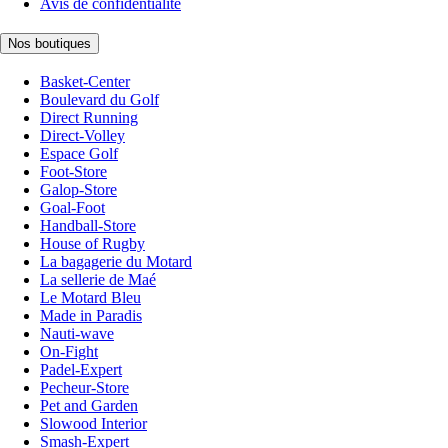
Avis de confidentialité
Nos boutiques
Basket-Center
Boulevard du Golf
Direct Running
Direct-Volley
Espace Golf
Foot-Store
Galop-Store
Goal-Foot
Handball-Store
House of Rugby
La bagagerie du Motard
La sellerie de Maé
Le Motard Bleu
Made in Paradis
Nauti-wave
On-Fight
Padel-Expert
Pecheur-Store
Pet and Garden
Slowood Interior
Smash-Expert