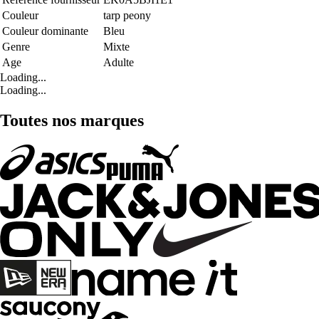
Couleur
tarp peony
Couleur dominante
Bleu
Genre
Mixte
Age
Adulte
Loading...
Loading...
Toutes nos marques