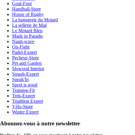
Goal-Foot
Handball-Store
House of Rugby
La bagagerie du Motard
La sellerie de Maé
Le Motard Bleu
Made in Paradis
Nauti-wave
On-Fight
Padel-Expert
Pecheur-Store
Pet and Garden
Slowood Interior
Smash-Expert
Sneak'In
Sport is good
Training-Fit
Trek-Expert
Triathlon Expert
Vélo-Store
Winter Expert
Abonnez-vous à notre newsletter