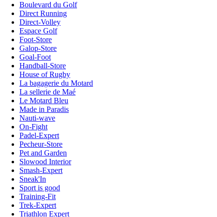
Boulevard du Golf
Direct Running
Direct-Volley
Espace Golf
Foot-Store
Galop-Store
Goal-Foot
Handball-Store
House of Rugby
La bagagerie du Motard
La sellerie de Maé
Le Motard Bleu
Made in Paradis
Nauti-wave
On-Fight
Padel-Expert
Pecheur-Store
Pet and Garden
Slowood Interior
Smash-Expert
Sneak'In
Sport is good
Training-Fit
Trek-Expert
Triathlon Expert