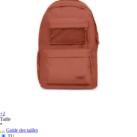
+2
Taille
*
Guide des tailles
TU