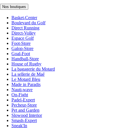
Nos boutiques
Basket-Center
Boulevard du Golf
Direct Running
Direct-Volley
Espace Golf
Foot-Store
Galop-Store
Goal-Foot
Handball-Store
House of Rugby
La bagagerie du Motard
La sellerie de Maé
Le Motard Bleu
Made in Paradis
Nauti-wave
On-Fight
Padel-Expert
Pecheur-Store
Pet and Garden
Slowood Interior
Smash-Expert
Sneak'In